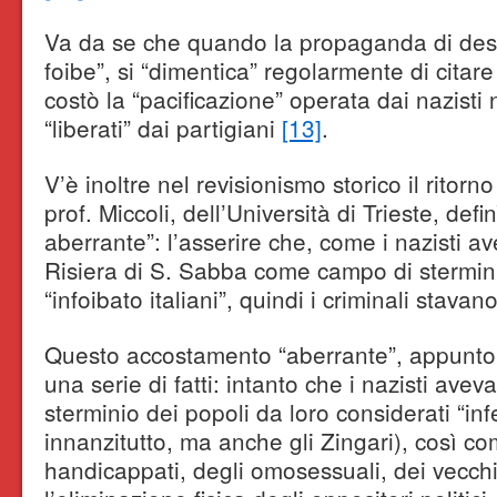
Va da se che quando la propaganda di destra
foibe”, si “dimentica” regolarmente di citare
costò la “pacificazione” operata dai nazisti n
“liberati” dai partigiani
[13]
.
V’è inoltre nel revisionismo storico il ritorn
prof. Miccoli, dell’Università di Trieste, def
aberrante”: l’asserire che, come i nazisti a
Risiera di S. Sabba come campo di sterminio,
“infoibato italiani”, quindi i criminali stavan
Questo accostamento “aberrante”, appunto,
una serie di fatti: intanto che i nazisti av
sterminio dei popoli da loro considerati “infe
innanzitutto, ma anche gli Zingari), così co
handicappati, degli omosessuali, dei vecchi 