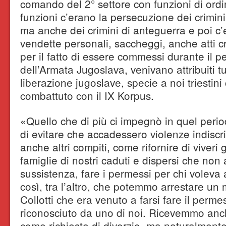
comando del 2° settore con funzioni di ordi
funzioni c’erano la persecuzione dei crimini
ma anche dei crimini di anteguerra e poi c’
vendette personali, saccheggi, anche atti c
per il fatto di essere commessi durante il 
dell’Armata Jugoslava, venivano attribuiti tut
liberazione jugoslave, specie a noi triesti
combattuto con il IX Korpus.
«Quello che di più ci impegnò in quel period
di evitare che accadessero violenze indis
anche altri compiti, come rifornire di viveri g
famiglie di nostri caduti e dispersi che no
sussistenza, fare i permessi per chi voleva 
così, tra l’altro, che potemmo arrestare u
Collotti che era venuto a farsi fare il per
riconosciuto da uno di noi. Ricevemmo anch
come richieste di divorzio, ma naturalment