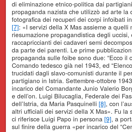
di eliminazione etnico-politica dai partigiani
propaganda nazista che utilizzò ad arte l
fotografica dei recuperi dei corpi infoibati in
[7]
: «I servizi della X Mas assieme a quelli 
riesumazione propagandistica degli uccisi,
raccapriccianti dei cadaveri semi decompost
da parte dei parenti. Le prime pubblicazion
propaganda sulle foibe sono due: “Ecco il c
Comando tedesco già nel 1943, ed “Elenco de
trucidati dagli slavo-comunisti durante il p
partigiano in Istria. Settembre-ottobre 194
incarico del Comandante Junio Valerio Bo
e dell’on. Luigi Bilucaglia, Federale dei Fa
dell’Istria, da Maria Pasquinelli
[8]
, con l’au
altri ufficiali dei servizi della X Mas». Fu l
ci riferisce Luigi Papo in persona
[9]
, a por
sul finire della guerra «per incarico del “Cen