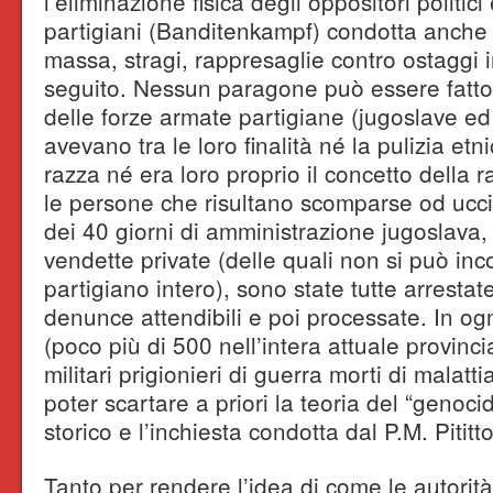
l’eliminazione fisica degli oppositori politici 
partigiani (Banditenkampf) condotta anche 
massa, stragi, rappresaglie contro ostaggi i
seguito. Nessun paragone può essere fatt
delle forze armate partigiane (jugoslave ed
avevano tra le loro finalità né la pulizia et
razza né era loro proprio il concetto della r
le persone che risultano scomparse od ucci
dei 40 giorni di amministrazione jugoslava, 
vendette private (delle quali non si può in
partigiano intero), sono state tutte arresta
denunce attendibili e poi processate. In og
(poco più di 500 nell’intera attuale provinci
militari prigionieri di guerra morti di malatt
poter scartare a priori la teoria del “genoci
storico e l’inchiesta condotta dal P.M. Pititt
Tanto per rendere l’idea di come le autorit