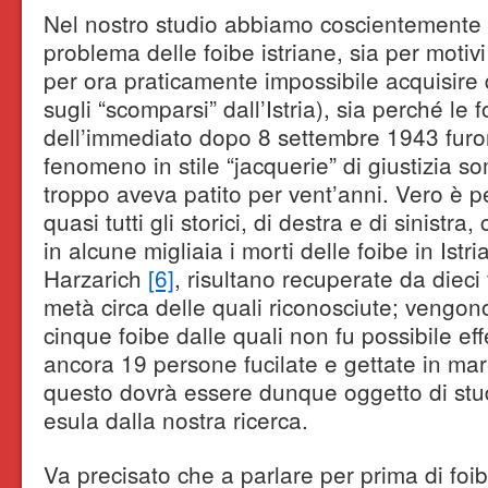
Nel nostro studio abbiamo coscientemente l
problema delle foibe istriane, sia per motivi 
per ora praticamente impossibile acquisire d
sugli “scomparsi” dall’Istria), sia perché le f
dell’immediato dopo 8 settembre 1943 furon
fenomeno in stile “jacquerie” di giustizia so
troppo aveva patito per vent’anni. Vero è 
quasi tutti gli storici, di destra e di sinistr
in alcune migliaia i morti delle foibe in Istri
Harzarich
[6]
, risultano recuperate da dieci
metà circa delle quali riconosciute; vengono
cinque foibe dalle quali non fu possibile eff
ancora 19 persone fucilate e gettate in m
questo dovrà essere dunque oggetto di stu
esula dalla nostra ricerca.
Va precisato che a parlare per prima di fo