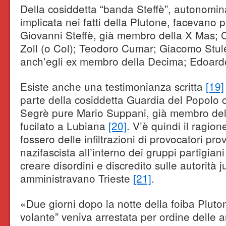
Della cosiddetta “banda Steffè”, autonomin
implicata nei fatti della Plutone, facevano par
Giovanni Steffè, già membro della X Mas; C
Zoll (o Col); Teodoro Cumar; Giacomo Stul
anch’egli ex membro della Decima; Edoard
Esiste anche una testimonianza scritta
[19]
parte della cosiddetta Guardia del Popolo c
Segrè pure Mario Suppani, già membro dell
fucilato a Lubiana
[20]
. V’è quindi il ragio
fossero delle infiltrazioni di provocatori pr
nazifascista all’interno dei gruppi partigian
creare disordini e discredito sulle autorità 
amministravano Trieste
[21]
.
«Due giorni dopo la notte della foiba Pluto
volante” veniva arrestata per ordine delle a