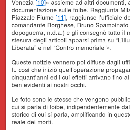
Venezia
[10]
» assieme ad altri documenti, a
documentazione sulle foibe. Raggiunta Milan
Piazzale Fiume
[11]
, raggiunse l’ufficiale 
comandante Borghese, Bruno Spampinato (d
dopoguerra, n.d.a.) e gli consegnò tutto il m
stesura degli articoli apparsi prima su “L’Illus
Liberata” e nel “Contro memoriale”».
Queste notizie vennero poi diffuse dagli uf
fu così che iniziò quell’operazione propaga
cinquant’anni ed i cui effetti arrivano fino 
ben evidenti ai nostri occhi.
Le foto sono le stesse che vengono pubblic
cui si parla di foibe, indipendentemente da
storico di cui si parla, amplificando in qu
reale dei morti.