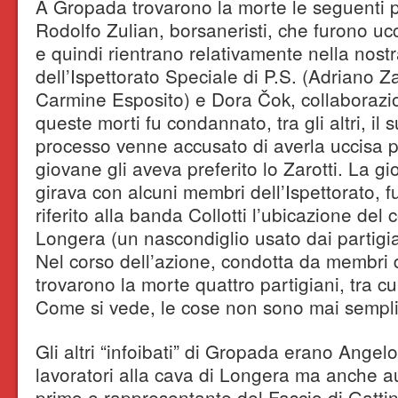
A Gropada trovarono la morte le seguenti p
Rodolfo Zulian, borsaneristi, che furono uc
e quindi rientrano relativamente nella nostr
dell’Ispettorato Speciale di P.S. (Adriano 
Carmine Esposito) e Dora Čok, collaborazi
queste morti fu condannato, tra gli altri, il 
processo venne accusato di averla uccisa p
giovane gli aveva preferito lo Zarotti. La g
girava con alcuni membri dell’Ispettorato, f
riferito alla banda Collotti l’ubicazione del
Longera (un nascondiglio usato dai partigi
Nel corso dell’azione, condotta da membri d
trovarono la morte quattro partigiani, tra cu
Come si vede, le cose non sono mai sempl
Gli altri “infoibati” di Gropada erano Ange
lavoratori alla cava di Longera ma anche ausi
primo e rappresentante del Fascio di Gatti