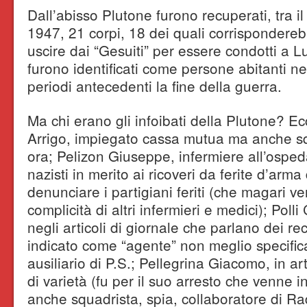
Dall’abisso Plutone furono recuperati, tra i
1947, 21 corpi, 18 dei quali corrisponderebbe
uscire dai “Gesuiti” per essere condotti a Lub
furono identificati come persone abitanti n
periodi antecedenti la fine della guerra.
Ma chi erano gli infoibati della Plutone? E
Arrigo, impiegato cassa mutua ma anche sq
ora; Pelizon Giuseppe, infermiere all’ospeda
nazisti in merito ai ricoveri da ferite d’arm
denunciare i partigiani feriti (che magari ve
complicità di altri infermieri e medici); Poll
negli articoli di giornale che parlano dei re
indicato come “agente” non meglio specificat
ausiliario di P.S.; Pellegrina Giacomo, in ar
di varietà (fu per il suo arresto che venne 
anche squadrista, spia, collaboratore di R