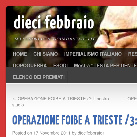
dieci febbraio
MILLENOVECENTOQUARANTASETTE
HOME
CHI SIAMO
IMPERIALISMO ITALIANO
RE
DOPOGUERRA
ESODI
Mostra “TESTA PER DENTE
ELENCO DEI PREMIATI
←
OPERAZIONE FOIBE A TRIESTE /2: Il nostro
OPE
studio
OPERAZIONE FOIBE A TRIESTE /3: 
Posted on
17 Novembre 2011
by
diecifebbraio1