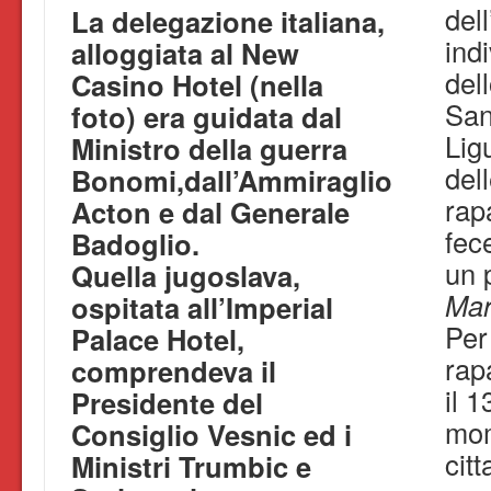
del
La delegazione italiana,
ind
alloggiata al New
dell
Casino Hotel (nella
San
foto) era guidata dal
Lig
Ministro della guerra
dell
Bonomi,dall’Ammiraglio
rapa
Acton e dal Generale
fec
Badoglio.
un 
Quella jugoslava,
Ma
ospitata all’Imperial
Per 
Palace Hotel,
rap
comprendeva il
il 
Presidente del
mom
Consiglio Vesnic ed i
citt
Ministri Trumbic e