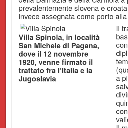
prevalentemente slovena e croata
invece assegnata come porto alla
Il t
bas
Villa Spinola, in località
con
San Michele di Pagana,
dip
dove il 12 novembre
tem
1920, venne firmato il
(qu
trattato fra l’Italia e la
a pi
Jugoslavia
salv
divi
qui
con
val
Il 