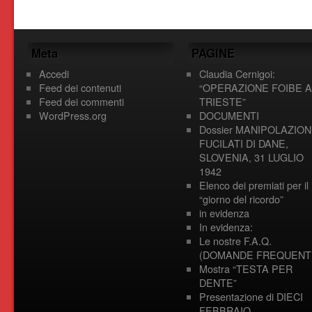
Meta
PAGINE
Accedi
Claudia Cernigoi:
Feed dei contenuti
“OPERAZIONE FOIBE A
Feed dei commenti
TRIESTE”
WordPress.org
DOCUMENTI
Dossier MANIPOLAZION
FUCILATI DI DANE,
SLOVENIA, 31 LUGLIO
1942
Elenco dei premiati per il
“giorno del ricordo”
in evidenza
In evidenza:
Le nostre F.A.Q.
(DOMANDE FREQUENTI
Mostra “TESTA PER
DENTE”
Presentazione di DIECI
FEBBRAIO