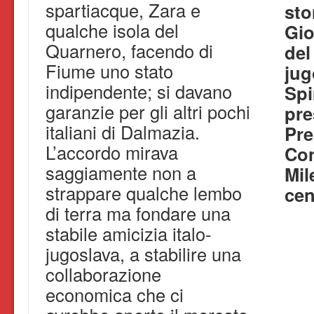
spartiacque, Zara e
sto
qualche isola del
Giol
Quarnero, facendo di
del
Fiume uno stato
jug
indipendente; si davano
Spi
garanzie per gli altri pochi
pre
italiani di Dalmazia.
Pre
L’accordo mirava
Con
saggiamente non a
Mil
strappare qualche lembo
cen
di terra ma fondare una
stabile amicizia italo-
jugoslava, a stabilire una
collaborazione
economica che ci