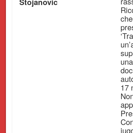
ras
Stojanovic
Ric
che
pre
‘Tra
un’
sup
una
doc
aut
17 
Non
app
Pre
Con
jug