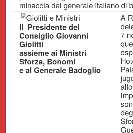
minaccia del generale italiano d
A R
del
Il Presidente del
7 n
Consiglio Giovanni
que
Giolitti
osp
assieme ai Ministri
Hot
Sforza, Bonomi
Pal
e al Generale Badoglio
jug
allo
Impe
son
deg
Sfo
Gue