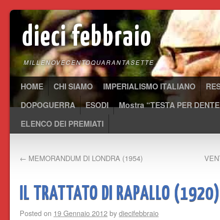
dieci febbraio
MILLENOVECENTOQUARANTASETTE
HOME
CHI SIAMO
IMPERIALISMO ITALIANO
RE
DOPOGUERRA
ESODI
Mostra “TESTA PER DENTE
ELENCO DEI PREMIATI
←
MEMORANDUM DI LONDRA (1954)
VENT
IL TRATTATO DI RAPALLO (1920)
Posted on
19 Gennaio 2012
by
diecifebbraio