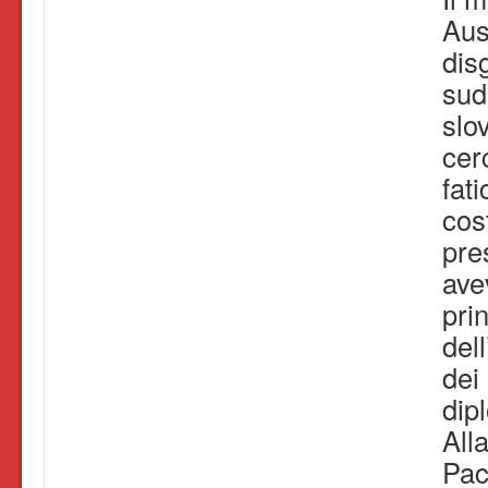
Aus
disg
sud 
slo
cer
fat
cost
pre
ave
pri
del
dei
dip
All
Pac