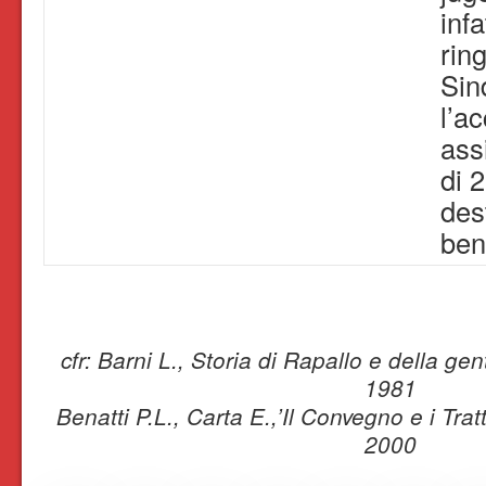
infa
rin
Sin
l’a
ass
di 2
des
ben
cfr: Barni L., Storia di Rapallo e della ge
1981
Benatti P.L., Carta E.,’Il Convegno e i Tratt
2000