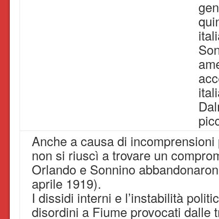
gen
quin
ita
Son
ame
acc
ita
Dal
picc
Anche a causa di incomprensioni pe
non si riuscì a trovare un compr
Orlando e Sonnino abbandonarono
aprile 1919).
I dissidi interni e l’instabilità poli
disordini a Fiume provocati dalle t