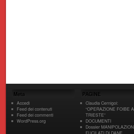
Meta
PAGINE
Accedi
Claudia Cernigoi:
Feed dei contenuti
“OPERAZIONE FOIBE A
Feed dei commenti
TRIESTE”
WordPress.org
DOCUMENTI
Dossier MANIPOLAZION
FUCILATI DI DANE,