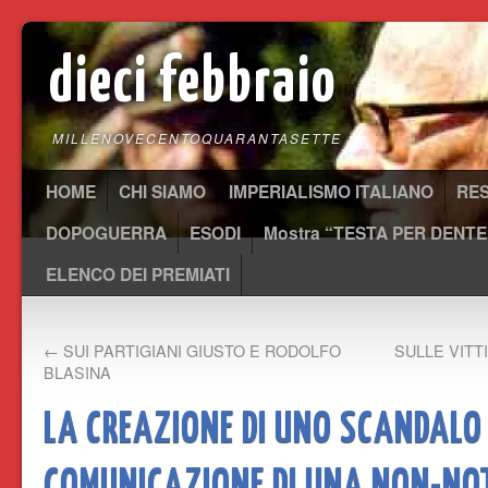
dieci febbraio
MILLENOVECENTOQUARANTASETTE
HOME
CHI SIAMO
IMPERIALISMO ITALIANO
RE
DOPOGUERRA
ESODI
Mostra “TESTA PER DENTE
ELENCO DEI PREMIATI
←
SUI PARTIGIANI GIUSTO E RODOLFO
SULLE VITT
BLASINA
LA CREAZIONE DI UNO SCANDALO
COMUNICAZIONE DI UNA NON-NOT