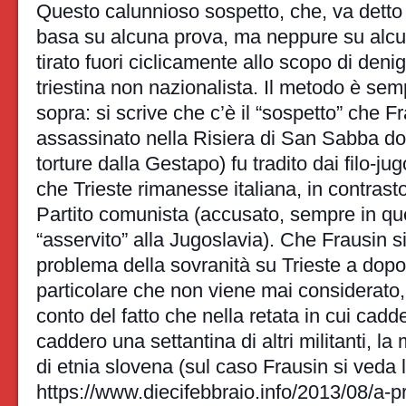
Questo calunnioso sospetto, che, va detto 
basa su alcuna prova, ma neppure su alcun
tirato fuori ciclicamente allo scopo di deni
triestina non nazionalista. Il metodo è sem
sopra: si scrive che c’è il “sospetto” che F
assassinato nella Risiera di San Sabba do
torture dalla Gestapo) fu tradito dai filo-j
che Trieste rimanesse italiana, in contrasto 
Partito comunista (accusato, sempre in ques
“asservito” alla Jugoslavia). Che Frausin si 
problema della sovranità su Trieste a dopo 
particolare che non viene mai considerato,
conto del fatto che nella retata in cui cadde
caddero una settantina di altri militanti, la
di etnia slovena (sul caso Frausin si veda l
https://www.diecifebbraio.info/2013/08/a-pr