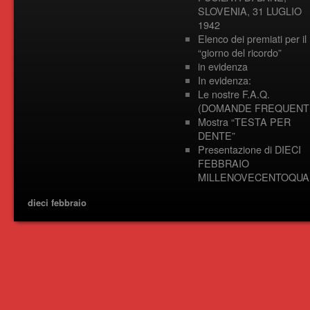
SLOVENIA, 31 LUGLIO
1942
Elenco dei premiati per il
“giorno del ricordo”
in evidenza
In evidenza:
Le nostre F.A.Q.
(DOMANDE FREQUENTI
Mostra “TESTA PER
DENTE”
Presentazione di DIECI
FEBBRAIO
MILLENOVECENTOQUA
dieci febbraio