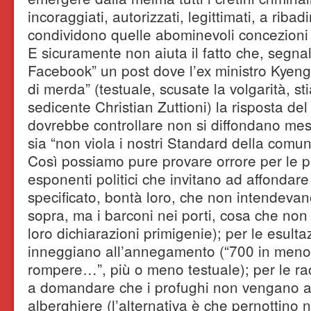
incoraggiati, autorizzati, legittimati, a ribad
condividono quelle abominevoli concezioni d
E sicuramente non aiuta il fatto che, segnal
Facebook” un post dove l’ex ministro Kyeng
di merda” (testuale, scusate la volgarità, s
sedicente Christian Zuttioni) la risposta de
dovrebbe controllare non si diffondano messa
sia “non viola i nostri Standard della comun
Così possiamo pure provare orrore per le pr
esponenti politici che invitano ad affondare
specificato, bontà loro, che non intendevan
sopra, ma i barconi nei porti, cosa che non 
loro dichiarazioni primigenie); per le esulta
inneggiano all’annegamento (“700 in men
rompere…”, più o meno testuale); per le racc
a domandare che i profughi non vengano acc
alberghiere (l’alternativa è che pernottino n