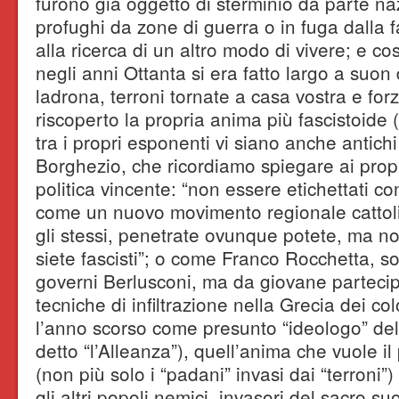
furono già oggetto di sterminio da parte naz
profughi da zone di guerra o in fuga dalla
alla ricerca di un altro modo di vivere; e c
negli anni Ottanta si era fatto largo a su
ladrona, terroni tornate a casa vostra e for
riscoperto la propria anima più fascistoide
tra i propri esponenti vi siano anche antich
Borghezio, che ricordiamo spiegare ai prop
politica vincente: “non essere etichettati co
come un nuovo movimento regionale cattoli
gli stessi, penetrate ovunque potete, ma no
siete fascisti”; o come Franco Rocchetta, so
governi Berlusconi, ma da giovane partecip
tecniche di infiltrazione nella Grecia dei co
l’anno scorso come presunto “ideologo” de
detto “l’Alleanza”), quell’anima che vuole il
(non più solo i “padani” invasi dai “terroni”)
gli altri popoli nemici, invasori del sacro su