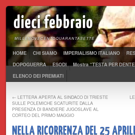
dieci febbraio
MILLENOVECENTOQUARANTASETTE
HOME
CHI SIAMO
IMPERIALISMO ITALIANO
RE
DOPOGUERRA
ESODI
Mostra “TESTA PER DENTE
ELENCO DEI PREMIATI
←
LETTERA APERTA AL SINDACO DI TRIESTE
LE
SULLE POLEMICHE SCATURITE DALLA
PRESENZA DI BANDIERE JUGOSLAVE AL
CORTEO DEL PRIMO MAGGIO
NELLA RICORRENZA DEL 25 APRIL