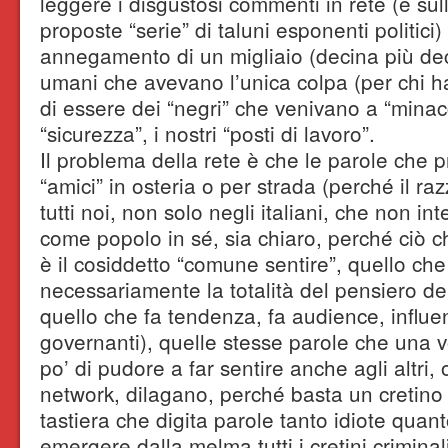
leggere i disgustosi commenti in rete (e su
proposte “serie” di taluni esponenti politici
annegamento di un migliaio (decina più de
umani che avevano l’unica colpa (per chi ha 
di essere dei “negri” che venivano a “minac
“sicurezza”, i nostri “posti di lavoro”.
Il problema della rete è che le parole che p
“amici” in osteria o per strada (perché il raz
tutti noi, non solo negli italiani, che non i
come popolo in sé, sia chiaro, perché ciò 
è il cosiddetto “comune sentire”, quello ch
necessariamente la totalità del pensiero de
quello che fa tendenza, fa audience, influen
governanti), quelle stesse parole che una v
po’ di pudore a far sentire anche agli altri, 
network, dilagano, perché basta un cretino
tastiera che digita parole tanto idiote quanto
emergere dalla melma tutti i cretini crimina