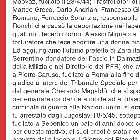
Maovaz, fucilato il 28/4/44; i rastrellatori d
Matteo Greco, Dario Andrian, Francesco Gi
Romano; Ferruccio Soranzio, responsabile d
Ronchi che causò la deportazione nei lager
quali non fecero ritorno; Alessio Mignacca, ki
torturatore che fece abortire una donna pi
Ed aggiungiamo l’ultimo prefetto di Zara it
Serrentino (fondatore del Fascio in Dalmazia
della Milizia e nel Direttorio del PFR) che 
a Pietro Caruso, fucilato a Roma alla fine de
giudice a latere del Tribunale Speciale per
dal generale Gherardo Magaldi), che si sp
per emanare condanne a morte ad antifasc
criminale di guerra alle Nazioni unite, si era
fu arrestato dagli Jugoslavi l’8/5/45, sotto
fucilato a Sebenico un paio di anni dopo: c
per questo motivo, ai suoi eredi è stata ri
prevista dalla legge sul Giorno del Ricordo.