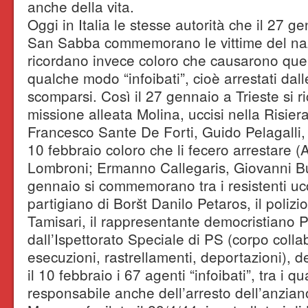
anche della vita.
Oggi in Italia le stesse autorità che il 27 ge
San Sabba commemorano le vittime del nazi
ricordano invece coloro che causarono quell
qualche modo “infoibati”, cioè arrestati dall
scomparsi. Così il 27 gennaio a Trieste si r
missione alleata Molina, uccisi nella Risier
Francesco Sante De Forti, Guido Pelagalli, 
10 febbraio coloro che li fecero arrestare
Lombroni; Ermanno Callegaris, Giovanni Bu
gennaio si commemorano tra i resistenti ucci
partigiano di Boršt Danilo Petaros, il poliz
Tamisari, il rappresentante democristiano Pao
dall’Ispettorato Speciale di PS (corpo coll
esecuzioni, rastrellamenti, deportazioni), d
il 10 febbraio i 67 agenti “infoibati”, tra i 
responsabile anche dell’arresto dell’anzian